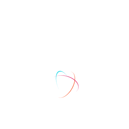
Para postular un proyecto de producción de
largometraje en la modalidad Ficción, por favor
descarga la guía de llenado del formulario en
linea. En ella conocerás a detalle como llenar el
formulario de postulación. Descarga también las
planillas correspondientes, que debes llenar con
los datos de tu proyecto y subir en el formulario
como parte de la postulación.
Descarga:
Guía 1
Planilla 1
Planilla 2
Planilla 3
Postular